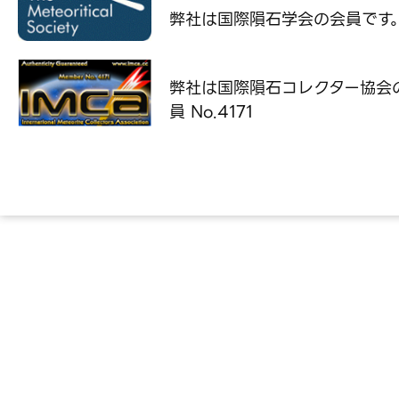
弊社は国際隕石学会の
会員です
弊社は国際隕石コレクター協会
員 No.4171