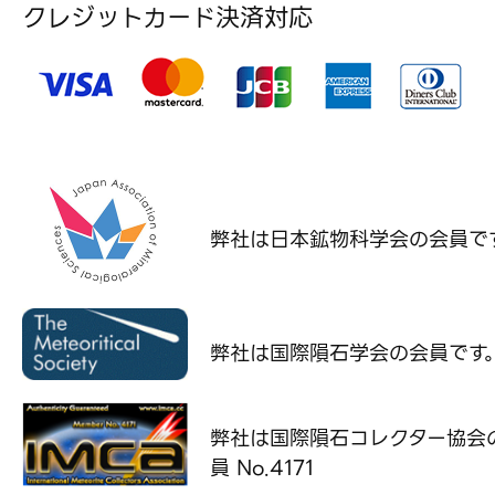
クレジットカード決済対応
弊社は日本鉱物科学会の
会員で
弊社は国際隕石学会の
会員です
弊社は国際隕石コレクター協会
員 No.4171