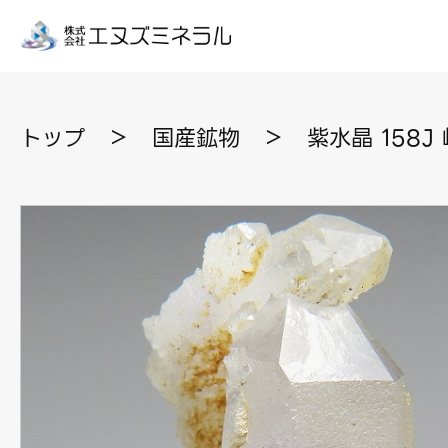
トップ
＞
国産鉱物
＞
紫水晶 158J