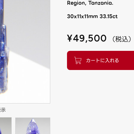
Region, Tanzania.
30x11x11mm 33.15ct
¥
49,500
（
税込
表示