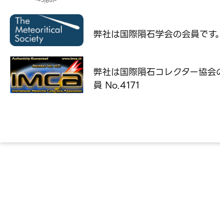
弊社は国際隕石学会の
会員です
弊社は国際隕石コレクター協会
員 No.4171