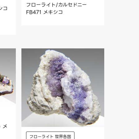
フローライト/カルセドニー
シコ
FB471 メキシコ
 メ
フローライト 世界各国