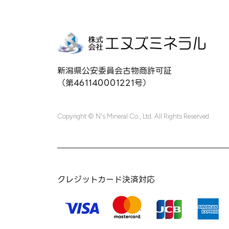
新潟県公安委員会古物商許可証
（第461140001221号）
Copyright © N's Mineral Co., Ltd. All Rights Reserved.
クレジットカード決済対応