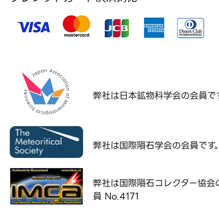
弊社は日本鉱物科学会の
会員で
弊社は国際隕石学会の
会員です
弊社は国際隕石コレクター協会
員 No.4171