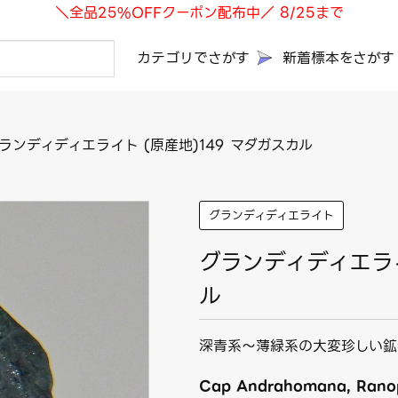
＼全品25%OFFクーポン配布中／ 8/25まで
カテゴリでさがす
新着標本をさがす
ランディディエライト (原産地)149 マダガスカル
グランディディエライト
グランディディエライ
ル
深青系～
薄緑系の大変珍しい鉱
Cap Andrahomana, Ranopi