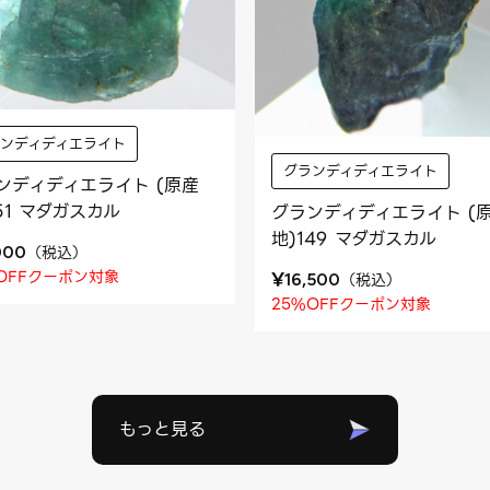
ランディディエライト
グランディディエライト
ンディディエライト (原産
151 マダガスカル
グランディディエライト (
地)149 マダガスカル
（
税込
）
000
OFFクーポン対象
¥
（
税込
）
16,500
25%OFFクーポン対象
もっと見る