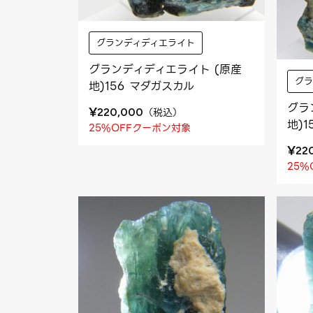
グランディディエライト
グランディディエライト (原産
グ
地)156 マダガスカル
グラ
¥
（
税込
）
220,000
地)
25%OFFクーポン対象
¥
22
25%