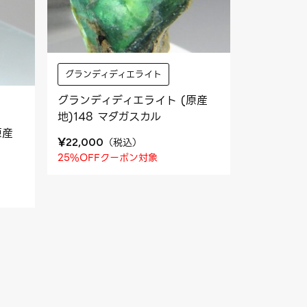
グランディディエライト
グランディディエライト (原産
地)148 マダガスカル
原産
¥
（
税込
）
22,000
25%OFFクーポン対象