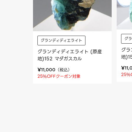
グ
グランディディエライト
グラ
グランディディエライト (原産
地)
地)152 マダガスカル
¥
11,
¥
（
税込
）
11,000
25%
25%OFFクーポン対象