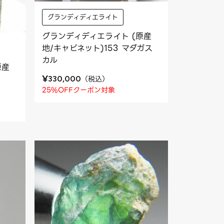
グランディディエライト
グランディディエライト (原産
地/キャビネット)153 マダガス
カル
原産
¥
（
税込
）
330,000
25%OFFクーポン対象