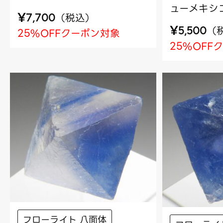
ューメキシ
¥
（
税込
）
7,700
¥
（
5,500
25%OFFクーポン対象
25%OFF
フローライト 八面体