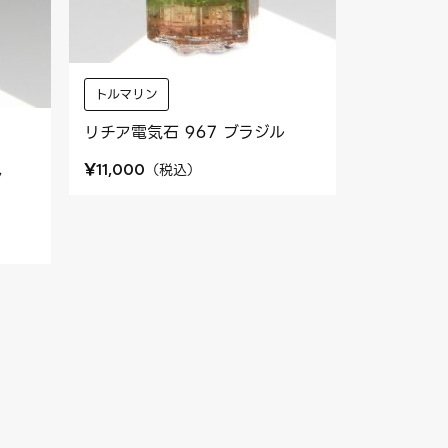
トルマリン
リチア電気石 967 ブラジル
¥
（
税込
）
11,000
ン