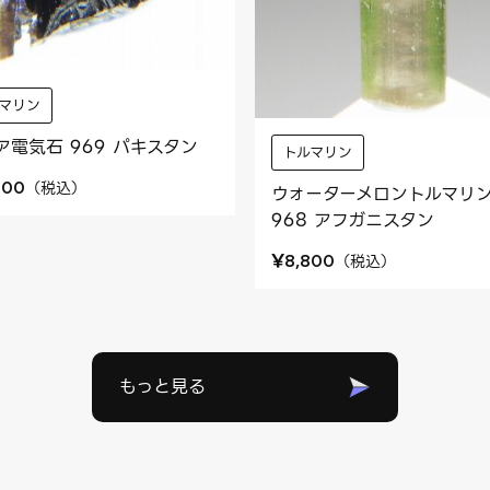
マリン
ア電気石 969 パキスタン
トルマリン
（
税込
）
400
ウォーターメロントルマリ
968 アフガニスタン
¥
（
税込
）
8,800
もっと見る