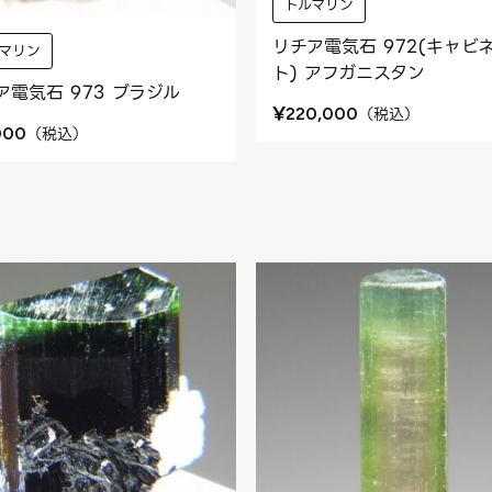
トルマリン
リチア電気石 972(キャビ
マリン
ト) アフガニスタン
ア電気石 973 ブラジル
¥
（
税込
）
220,000
（
税込
）
000