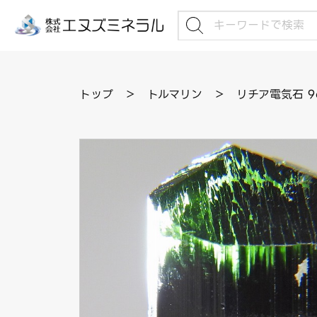
トップ
＞
トルマリン
＞
リチア電気石 9