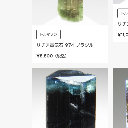
トル
リチ
¥
トルマリン
11,
リチア電気石 974 ブラジル
¥
（
税込
）
8,800