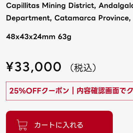
Capillitas Mining District, Andalga
Department, Catamarca Province, 
48x43x24mm 63g
¥
33,000
（
税込
）
25%OFFクーポン｜内容確認画面で