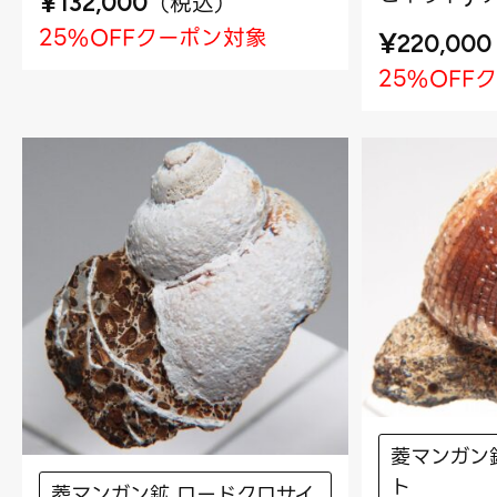
¥
（
税込
）
132,000
25%OFFクーポン対象
¥
220,000
25%OFF
菱マンガン
ト
菱マンガン鉱 ロードクロサイ