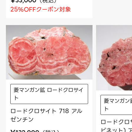
¥
（
税込
）
33,000
25%OFFクーポン対象
菱マンガン鉱 ロードクロサイ
ト
菱マンガン
ト
ロードクロサイト 718 アル
ゼンチン
ロードクロサ
ビネット) 