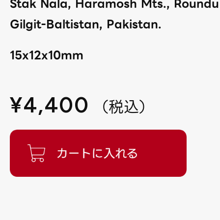
Stak Nala, Haramosh Mts., Roundu D
Gilgit-Baltistan, Pakistan.
15x12x10mm
¥
4,400
（
税込
）