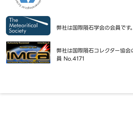
弊社は国際隕石学会の
会員です
弊社は国際隕石コレクター協会
員 No.4171