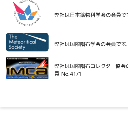
弊社は日本鉱物科学会の
会員で
弊社は国際隕石学会の
会員です
弊社は国際隕石コレクター協会
員 No.4171