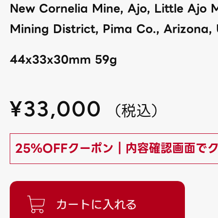
New Cornelia Mine, Ajo, Little Ajo 
Mining District, Pima Co., Arizona,
44x33x30mm 59g
¥
33,000
（
税込
）
25%OFFクーポン｜内容確認画面で