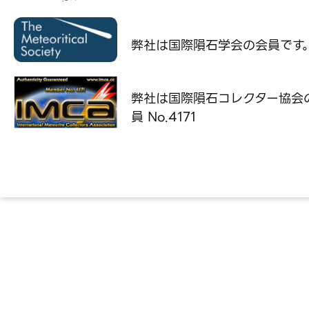
弊社は国際隕石学会の
会員です
弊社は国際隕石コレクター協会
員 No.4171