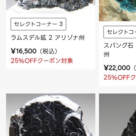
セレクトコーナー 3
セレクトコ
ラムスデル鉱 2 アリゾナ州
スパング石 
¥
（
税込
）
16,500
州
25%OFFクーポン対象
¥
22,000
25%OFF