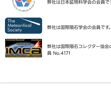
弊社は日本鉱物科学会の
会員で
弊社は国際隕石学会の
会員です
弊社は国際隕石コレクター協会
員 No.4171