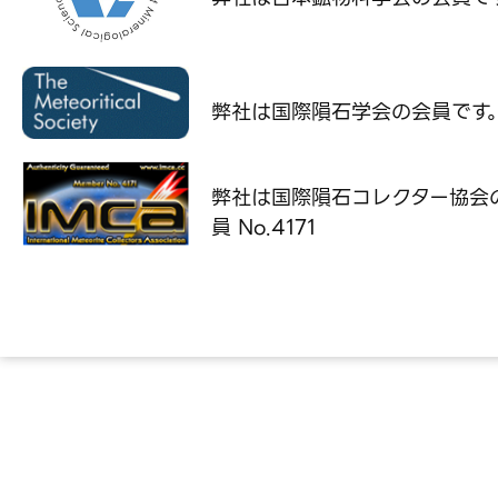
弊社は国際隕石学会の
会員です
弊社は国際隕石コレクター協会
員 No.4171