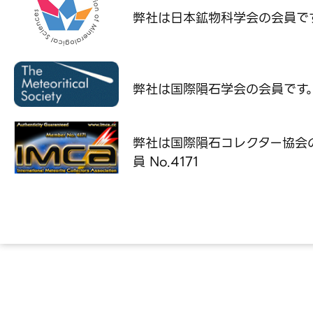
弊社は日本鉱物科学会の
会員で
弊社は国際隕石学会の
会員です
弊社は国際隕石コレクター協会
員 No.4171