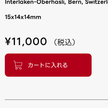
Interlaken-Oberhasli, Bern, Switzer
15x14x14mm
¥
11,000
（
税込
）