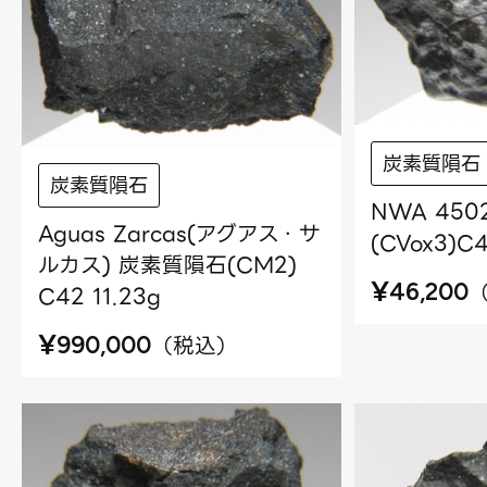
炭素質隕石
炭素質隕石
NWA 45
Aguas Zarcas(アグアス・サ
(CVox3)C4
ルカス) 炭素質隕石(CM2)
¥
46,200
C42 11.23g
¥
（
税込
）
990,000