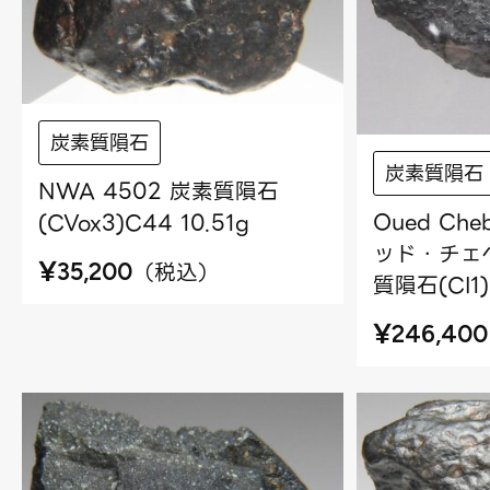
炭素質隕石
炭素質隕石
NWA 4502 炭素質隕石
Oued Che
(CVox3)C44 10.51g
ッド・チェベ
¥
（
税込
）
35,200
質隕石(CI1)
¥
246,400