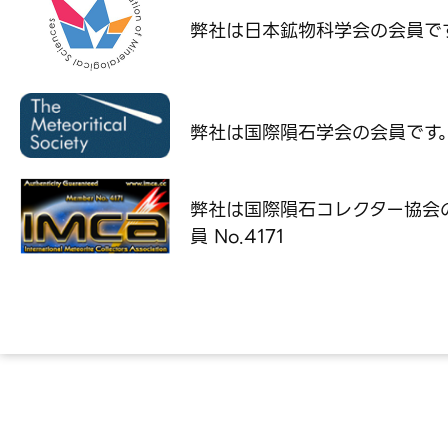
弊社は日本鉱物科学会の
会員で
弊社は国際隕石学会の
会員です
弊社は国際隕石コレクター協会
員 No.4171