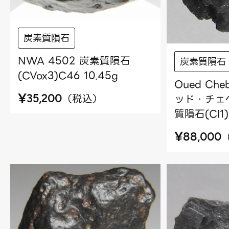
炭素質隕石
NWA 4502 炭素質隕石
炭素質隕石
(CVox3)C46 10.45g
Oued Che
¥
（
税込
）
ッド・チェベ
35,200
質隕石(CI1)
¥
88,000