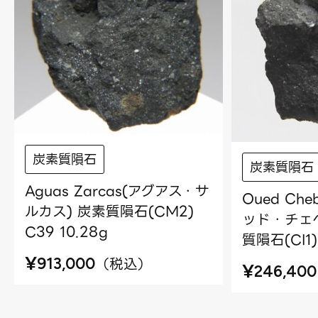
炭素質隕石
炭素質隕石
Aguas Zarcas(アグアス・サ
Oued Che
ルカス) 炭素質隕石(CM2)
ッド・チェベ
C39 10.28g
質隕石(CI1)
¥
（
税込
）
913,000
¥
246,400