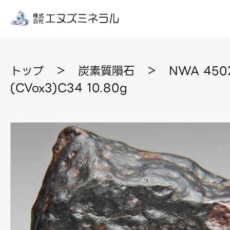
トップ
＞
炭素質隕石
＞
NWA 45
(CVox3)C34 10.80g