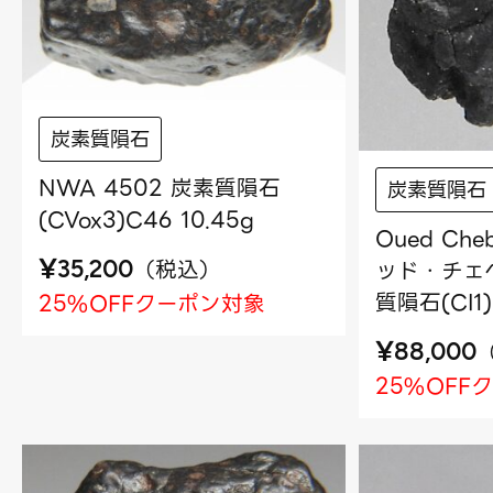
炭素質隕石
NWA 4502 炭素質隕石
炭素質隕石
(CVox3)C46 10.45g
Oued Che
¥
（
税込
）
ッド・チェベ
35,200
質隕石(CI1)
25%OFFクーポン対象
¥
88,000
25%OFF