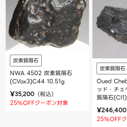
炭素質隕石
炭素質隕石
NWA 4502 炭素質隕石
Oued Che
(CVox3)C44 10.51g
ッド・チェベ
¥
（
税込
）
35,200
質隕石(CI1)
25%OFFクーポン対象
¥
246,400
25%OFF