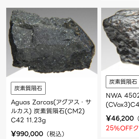
炭素質隕石
炭素質隕石
NWA 45
Aguas Zarcas(アグアス・サ
(CVox3)C4
ルカス) 炭素質隕石(CM2)
¥
46,200
C42 11.23g
25%OFF
¥
（
税込
）
990,000