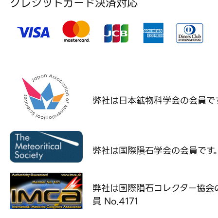
クレジットカード決済対応
弊社は日本鉱物科学会の
会員で
弊社は国際隕石学会の
会員です
弊社は国際隕石コレクター協会
員 No.4171