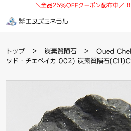
＼全品25%OFFクーポン配布中／ 8
トップ
＞
炭素質隕石
＞
Oued Che
ッド・チェベイカ 002) 炭素質隕石(CI1)C3