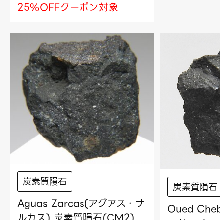
25%OFFクーポン対象
炭素質隕石
炭素質隕石
Aguas Zarcas(アグアス・サ
Oued Che
ルカス) 炭素質隕石(CM2)