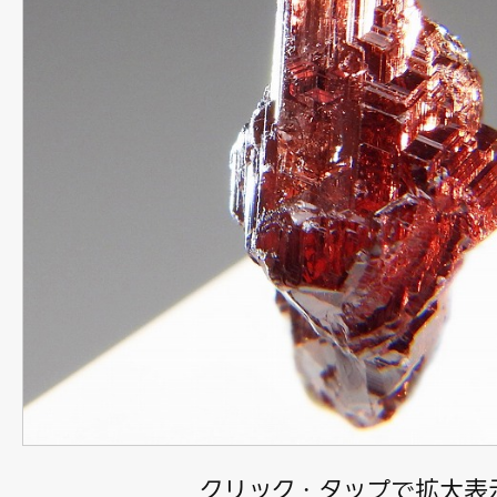
クリック・タップで拡大表