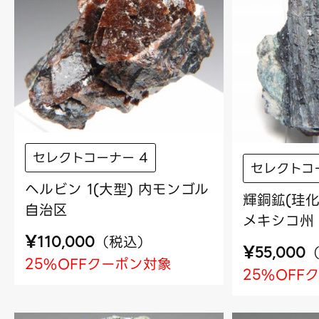
セレクトコーナー 4
セレクトコ
ヘルビン 1(大型) 内モンゴル
輝銅鉱(珪化
自治区
メキシコ州
¥
（
税込
）
110,000
¥
55,000
25%OFFクーポン対象
25%OFF