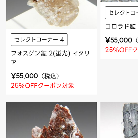
セレクトコ
コロラド鉱 
¥
セレクトコーナー 4
55,000
25%OFF
フォスゲン鉱 2(蛍光) イタリ
ア
¥
（
税込
）
55,000
25%OFFクーポン対象