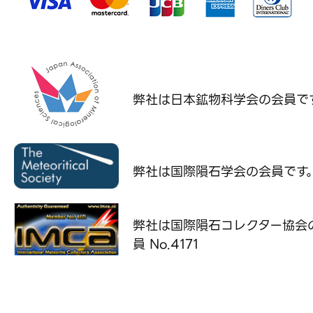
弊社は日本鉱物科学会の
会員で
弊社は国際隕石学会の
会員です
弊社は国際隕石コレクター協会
員 No.4171