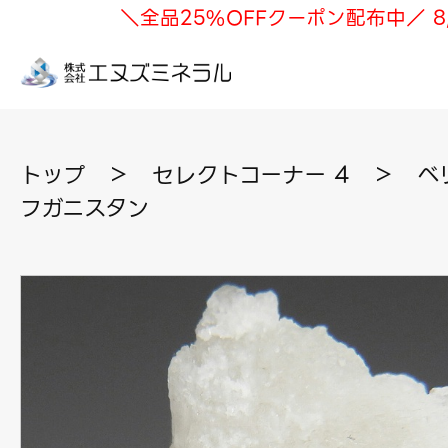
＼全品25%OFFクーポン配布中／ 8
トップ
＞
セレクトコーナー 4
＞
ベ
フガニスタン