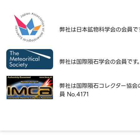
弊社は日本鉱物科学会の
会員で
弊社は国際隕石学会の
会員です
弊社は国際隕石コレクター協会
員 No.4171