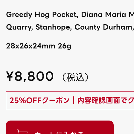
Greedy Hog Pocket, Diana Maria M
Quarry, Stanhope, County Durham,
28x26x24mm 26g
¥
8,800
（
税込
）
25%OFFクーポン｜内容確認画面で