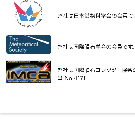
弊社は日本鉱物科学会の
会員で
弊社は国際隕石学会の
会員です
弊社は国際隕石コレクター協会
員 No.4171