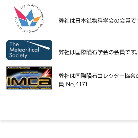
弊社は日本鉱物科学会の
会員で
弊社は国際隕石学会の
会員です
弊社は国際隕石コレクター協会
員 No.4171