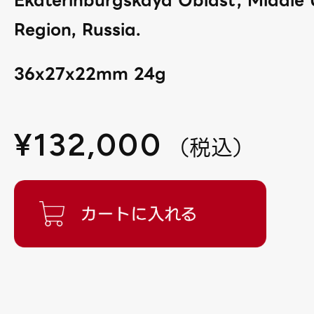
Region, Russia.
36x27x22mm 24g
¥
132,000
（
税込
）