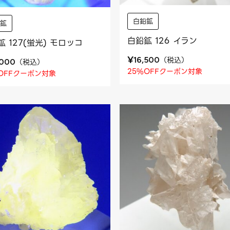
白鉛鉱
鉛鉱
白鉛鉱 126 イラン
鉱 127(蛍光) モロッコ
¥
（
税込
）
16,500
（
税込
）
,000
25%OFFクーポン対象
OFFクーポン対象