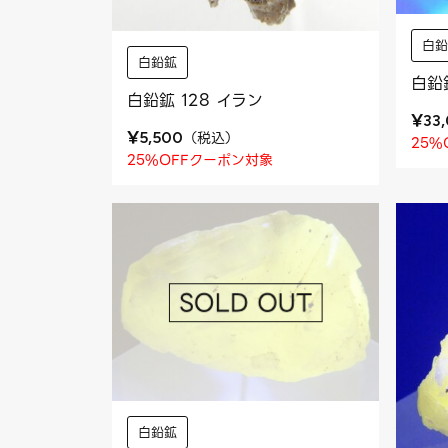
白
白鉛鉱
白鉛
白鉛鉱 128 イラン
¥
33
¥
（
税込
）
5,500
25%
25%OFFクーポン対象
白鉛鉱