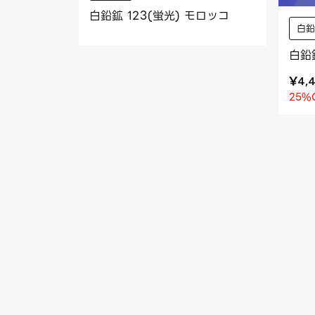
白鉛鉱 123(蛍光) モロッコ
白
白鉛
¥
4,
25%