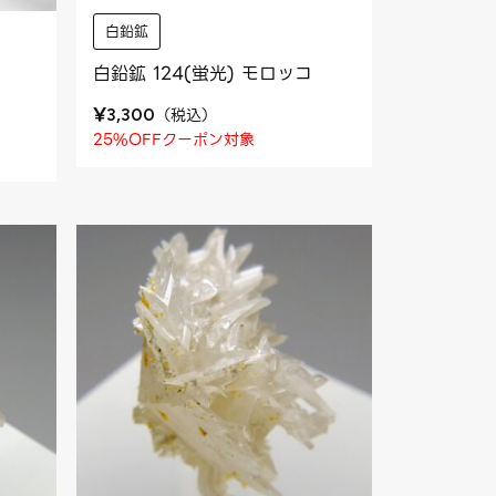
白鉛鉱
白鉛鉱 124(蛍光) モロッコ
¥
（
税込
）
3,300
25%OFFクーポン対象