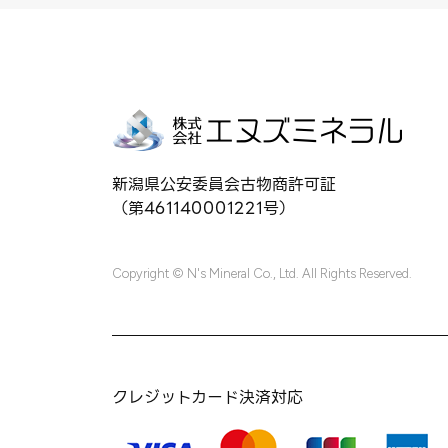
新潟県公安委員会古物商許可証
（第461140001221号）
Copyright © N's Mineral Co., Ltd. All Rights Reserved.
クレジットカード決済対応