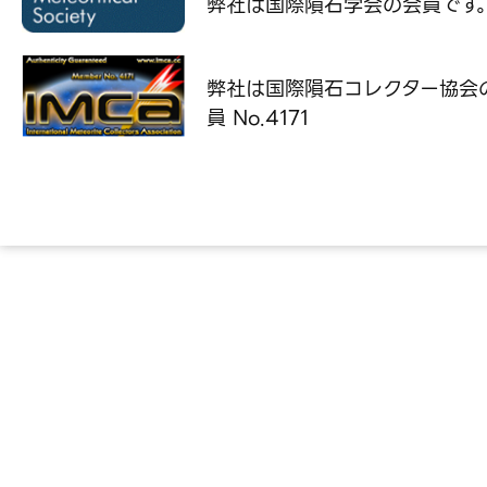
弊社は国際隕石学会の
会員です
弊社は国際隕石コレクター協会
員 No.4171