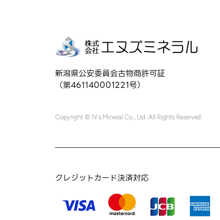
新潟県公安委員会古物商許可証
（第461140001221号）
Copyright © N's Mineral Co., Ltd. All Rights Reserved.
クレジットカード決済対応