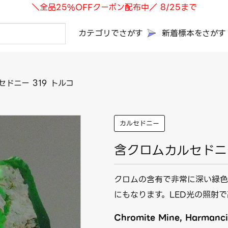
＼全品25%OFFクーポン配布中／ 8/25まで
カテゴリでさがす
新着標本をさがす
ドニー 319 トルコ
カルセドニー
含クロムカルセドニー
クロムの含有で非常に深い緑色
にもなります。LED光の照射
Chromite Mine, Harmancik