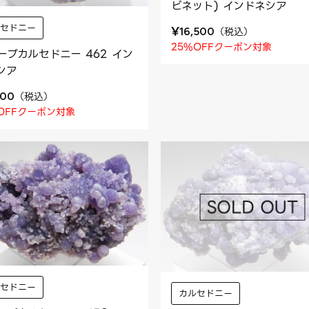
ビネット) インドネシア
ルセドニー
¥
（
税込
）
16,500
25%OFFクーポン対象
ープカルセドニー 462 イン
シア
（
税込
）
800
OFFクーポン対象
ルセドニー
カルセドニー