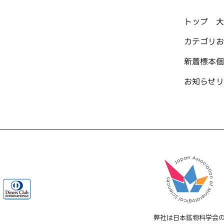
トップ
大
カテゴリ
お
新着標本
個
お知らせ
リ
弊社は日本鉱物科学会