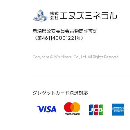
新潟県公安委員会古物商許可証
（第461140001221号）
Copyright © N's Mineral Co., Ltd. All Rights Reserved.
クレジットカード決済対応