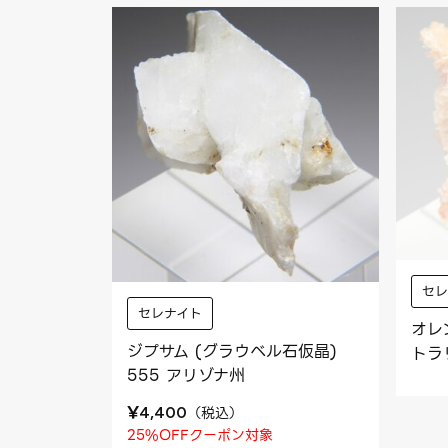
セ
セレナイト
オレ
ジプサム (グラウベル石仮晶)
トラ
555 アリゾナ州
¥
（
税込
）
4,400
25%OFFクーポン対象