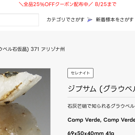
＼全品25%OFFクーポン配布中／ 8/25まで
カテゴリでさがす
新着標本をさがす
ウベル石仮晶) 371 アリゾナ州
セレナイト
ジプサム (グラウベ
石灰芒硝で知られるグラウベル
Camp Verde, Camp Verde D
69x50x40mm 41g