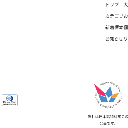
トップ
大
カテゴリ
お
新着標本
個
お知らせ
リ
弊社は日本鉱物科学会
会員です。