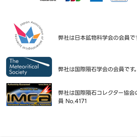
弊社は日本鉱物科学会の
会員で
弊社は国際隕石学会の
会員です
弊社は国際隕石コレクター協会
員 No.4171