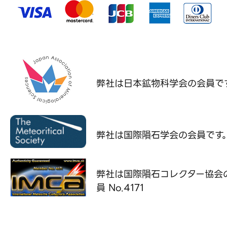
弊社は日本鉱物科学会の
会員で
弊社は国際隕石学会の
会員です
弊社は国際隕石コレクター協会
員 No.4171