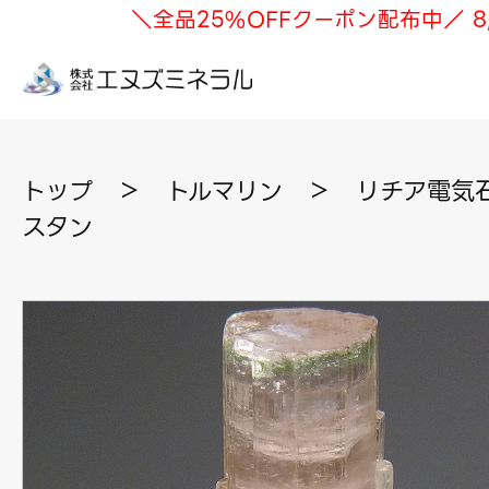
＼全品25%OFFクーポン配布中／ 8
トップ
＞
トルマリン
＞
リチア電気石
スタン