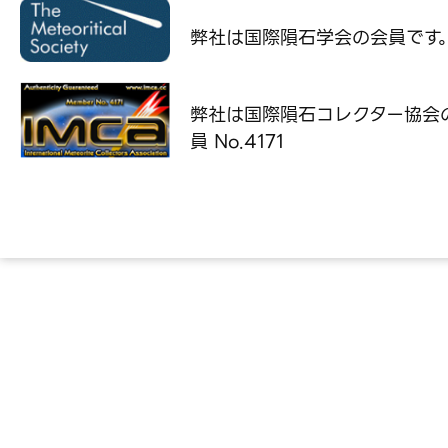
弊社は国際隕石学会の
会員です
弊社は国際隕石コレクター協会
員 No.4171