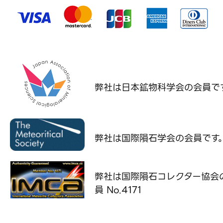
弊社は日本鉱物科学会の
会員で
弊社は国際隕石学会の
会員です
弊社は国際隕石コレクター協会
員 No.4171