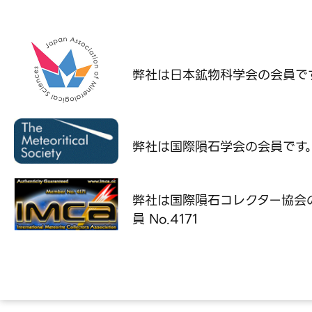
弊社は日本鉱物科学会の
会員で
弊社は国際隕石学会の
会員です
弊社は国際隕石コレクター協会
員 No.4171