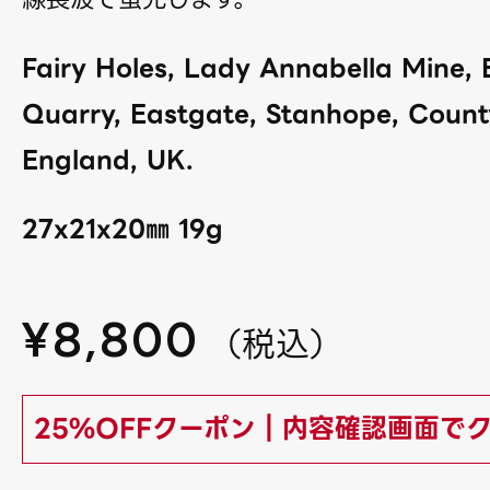
Fairy Holes, Lady Annabella Mine,
Quarry, Eastgate, Stanhope, Coun
England, UK.
27x21x20㎜ 19g
¥
8,800
（
税込
）
25%OFFクーポン｜内容確認画面で