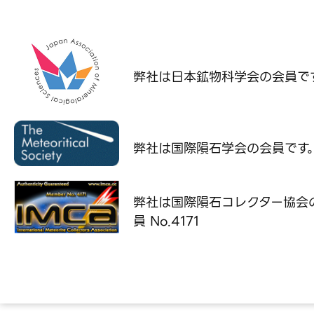
弊社は日本鉱物科学会の
会員で
弊社は国際隕石学会の
会員です
弊社は国際隕石コレクター協会
員 No.4171