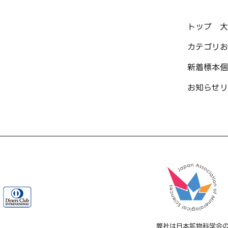
トップ
大
カテゴリ
お
新着標本
個
お知らせ
リ
弊社は日本鉱物科学会