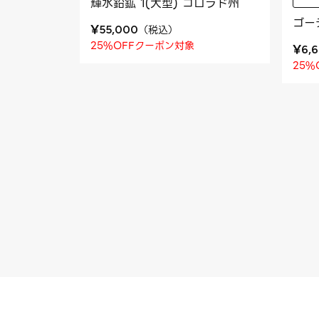
輝水鉛鉱 1(大型) コロラド州
ゴー
¥
（
税込
）
55,000
25%OFFクーポン対象
¥
6,
25%