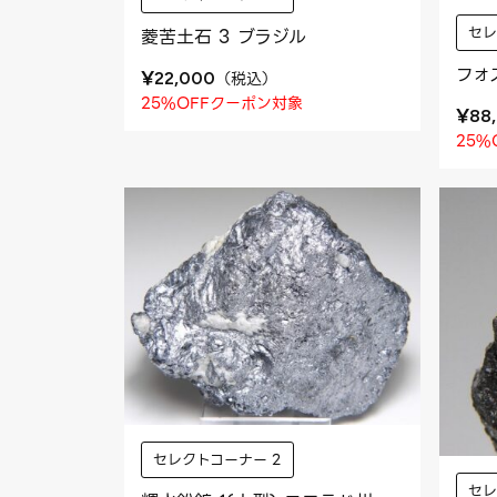
セレ
菱苦土石 3 ブラジル
フォ
¥
（
税込
）
22,000
25%OFFクーポン対象
¥
88
25%
セレクトコーナー 2
セレ