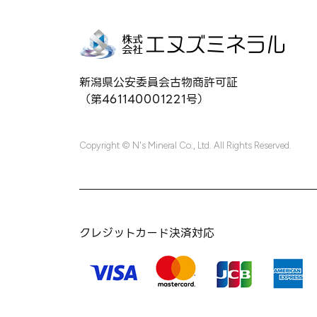
新潟県公安委員会古物商許可証
（第461140001221号）
Copyright © N's Mineral Co., Ltd. All Rights Reserved.
クレジットカード決済対応