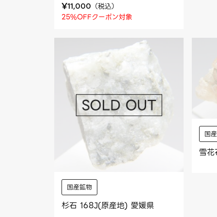
¥
（
税込
）
11,000
25%OFFクーポン対象
国
雪花
国産鉱物
杉石 168J(原産地) 愛媛県