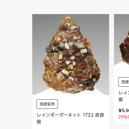
国
レイ
県
国産鉱物
¥
5,
レインボーガーネット 172J 奈良
25%
県