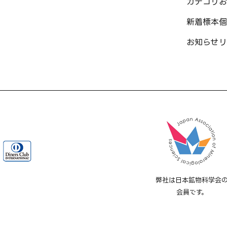
カテゴリ
お
新着標本
個
お知らせ
リ
弊社は日本鉱物科学会
会員です。