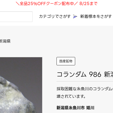
＼全品25%OFFクーポン配布中／ 8/25まで
カテゴリでさがす
新着標本をさがす
 新潟県
国産鉱物
コランダム 986 新
採取困難な糸魚川のコランダム
填されています。
新潟県糸魚川市 姫川