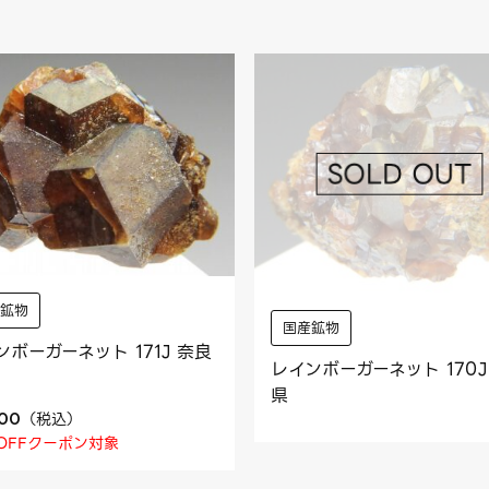
産鉱物
国産鉱物
ンボーガーネット 171J 奈良
レインボーガーネット 170J
県
（
税込
）
500
OFFクーポン対象