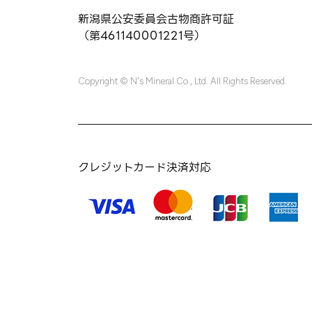
新潟県公安委員会古物商許可証
（第461140001221号）
Copyright © N's Mineral Co., Ltd. All Rights Reserved.
クレジットカード決済対応