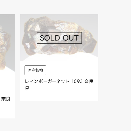
国産鉱物
レインボーガーネット 169J 奈良
県
 奈良