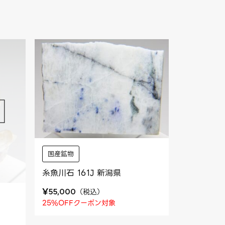
国産鉱物
糸魚川石 161J 新潟県
¥
（
税込
）
55,000
25%OFFクーポン対象