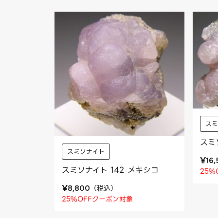
ス
スミ
スミソナイト
¥
16
スミソナイト 142 メキシコ
25%
¥
（
税込
）
8,800
25%OFFクーポン対象