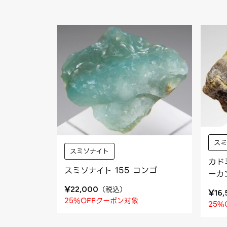
ス
スミソナイト
カド
スミソナイト 155 コンゴ
ーカ
¥
（
税込
）
22,000
¥
16
25%OFFクーポン対象
25%