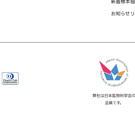
新着標本
個
お知らせ
リ
弊社は日本鉱物科学会
会員です。