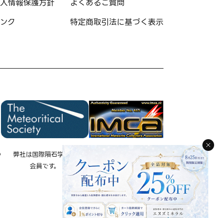
人情報保護方針
よくあるご質問
ンク
特定商取引法に基づく表示
の
弊社は国際隕石学会の
弊社は国際隕石コレクタ
会員です。
ー協会の会員です。
IMCA 会員 No.4171