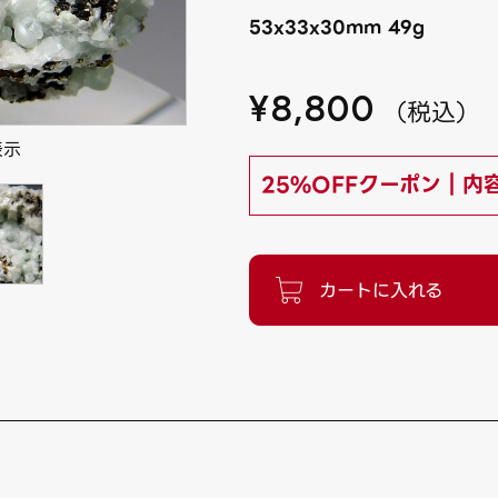
53x33x30mm 49g
¥
8,800
（
税込
）
表示
25%OFFクーポン｜内