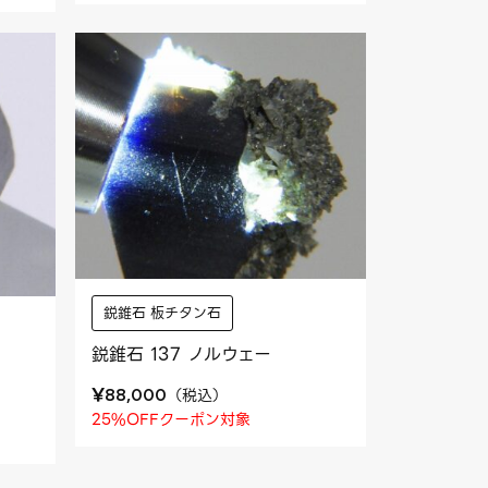
鋭錐石 板チタン石
鋭錐石 137 ノルウェー
¥
（
税込
）
88,000
25%OFFクーポン対象