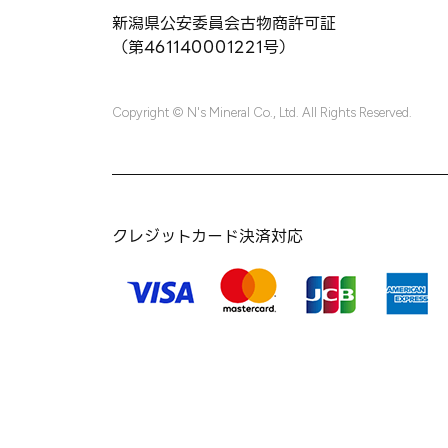
新潟県公安委員会古物商許可証
（第461140001221号）
Copyright © N's Mineral Co., Ltd. All Rights Reserved.
クレジットカード決済対応