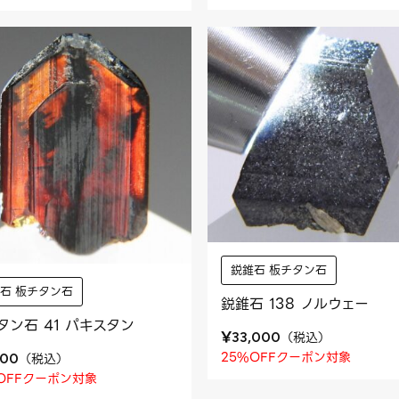
鋭錐石 板チタン石
石 板チタン石
鋭錐石 138 ノルウェー
タン石 41 パキスタン
¥
（
税込
）
33,000
25%OFFクーポン対象
（
税込
）
600
OFFクーポン対象