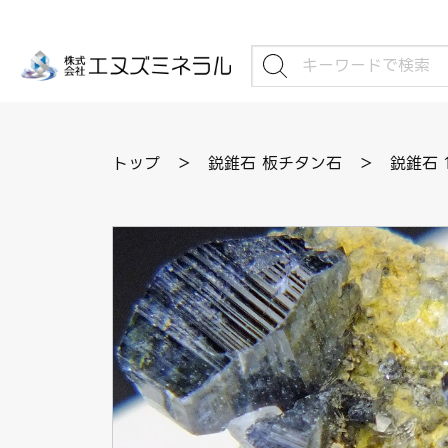
トップ
＞
鋭錐石 板チタン石
＞
鋭錐石 