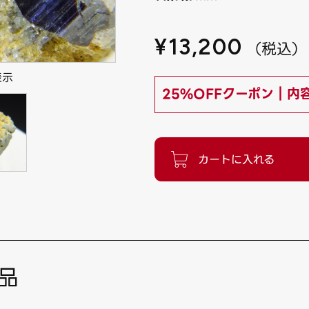
¥
13,200
（
税込
）
表示
25%OFFクーポン｜内
品