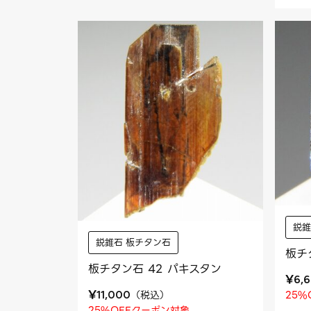
鋭錐
鋭錐石 板チタン石
板チ
板チタン石 42 パキスタン
¥
6,
¥
（
税込
）
25%
11,000
25%OFFクーポン対象