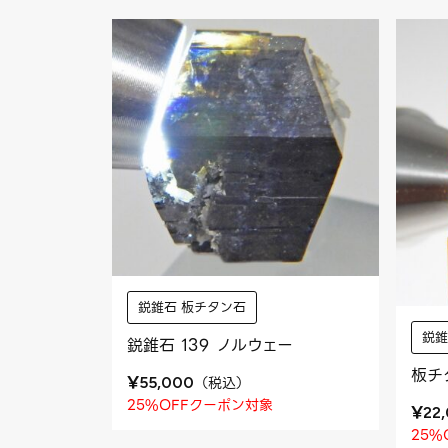
鋭錐石 板チタン石
鋭錐
鋭錐石 139 ノルウェー
板チ
¥
（
税込
）
55,000
25%OFFクーポン対象
¥
22
25%