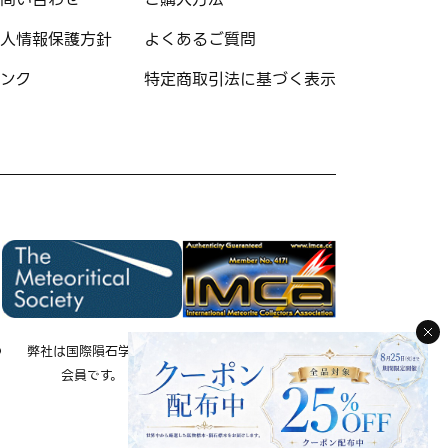
人情報保護方針
よくあるご質問
ンク
特定商取引法に基づく表示
の
弊社は国際隕石学会の
弊社は国際隕石コレクタ
会員です。
ー協会の会員です。
IMCA 会員 No.4171