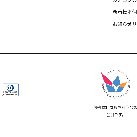
新着標本
個
お知らせ
リ
弊社は日本鉱物科学会
会員です。