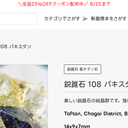
＼全品25%OFFクーポン配布中／ 8/25まで
カテゴリでさがす
新着標本をさがす
108 パキスタン
鋭錐石 板チタン石
鋭錐石 108 パキス
美しい鋭錐石の結晶群です。強
Taftan, Chagai District, B
14x9x7mm