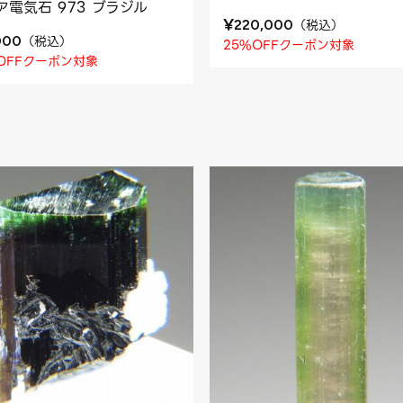
ア電気石 973 ブラジル
¥
（
税込
）
220,000
（
税込
）
000
25%OFFクーポン対象
OFFクーポン対象