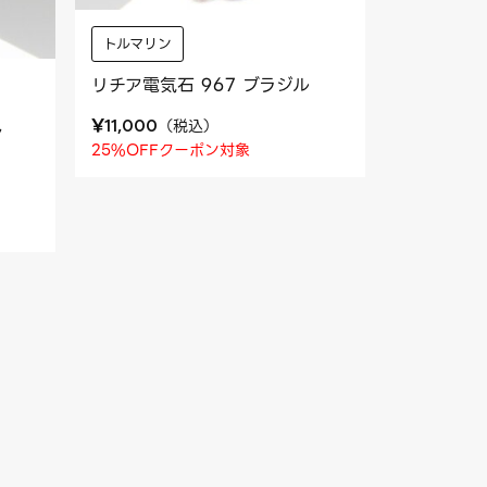
トルマリン
リチア電気石 967 ブラジル
¥
（
税込
）
11,000
ン
25%OFFクーポン対象