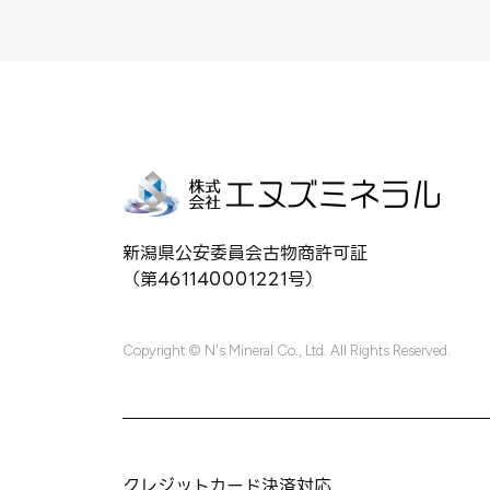
新潟県公安委員会古物商許可証
（第461140001221号）
Copyright © N's Mineral Co., Ltd. All Rights Reserved.
クレジットカード決済対応