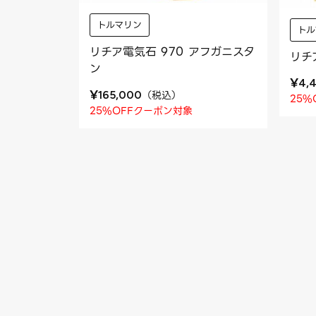
トルマリン
トル
リチア電気石 970 アフガニスタ
リチ
ン
¥
4,
¥
（
税込
）
165,000
25%
25%OFFクーポン対象