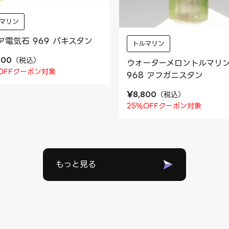
マリン
ア電気石 969 パキスタン
トルマリン
（
税込
）
400
ウォーターメロントルマリ
OFFクーポン対象
968 アフガニスタン
¥
（
税込
）
8,800
25%OFFクーポン対象
もっと見る