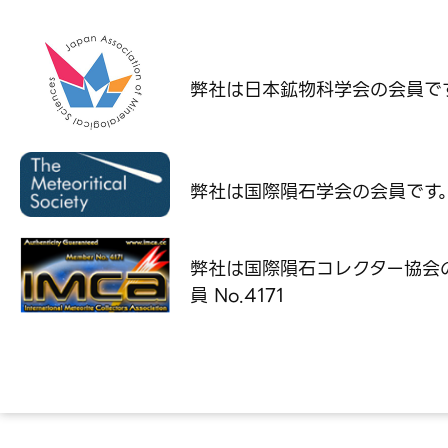
弊社は日本鉱物科学会の
会員で
弊社は国際隕石学会の
会員です
弊社は国際隕石コレクター協会
員 No.4171