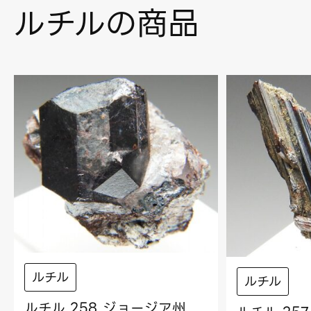
ルチルの商品
ルチル
ルチル
ルチル 258 ジョージア州