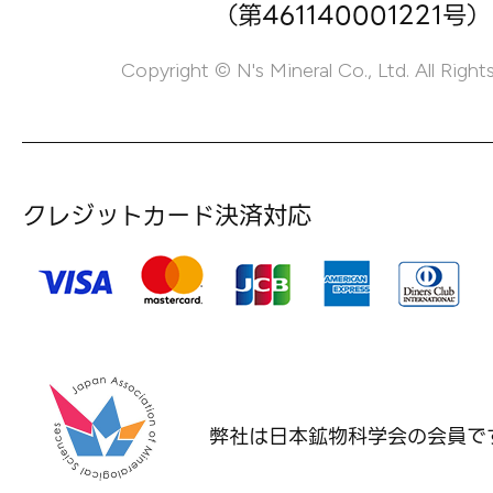
（第461140001221号）
Copyright © N's Mineral Co., Ltd. All Right
クレジットカード決済対応
弊社は日本鉱物科学会の
会員で