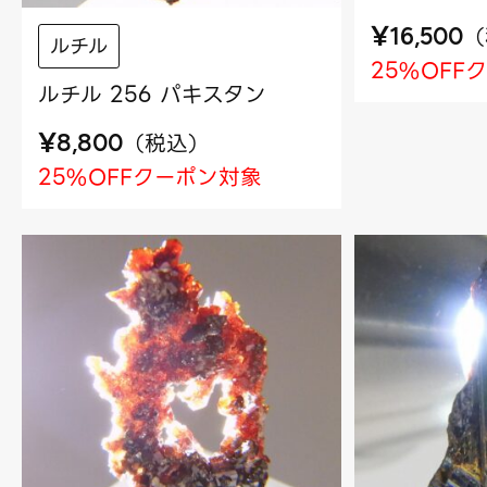
¥
（
16,500
ルチル
25%OFF
ルチル 256 パキスタン
¥
（
税込
）
8,800
25%OFFクーポン対象