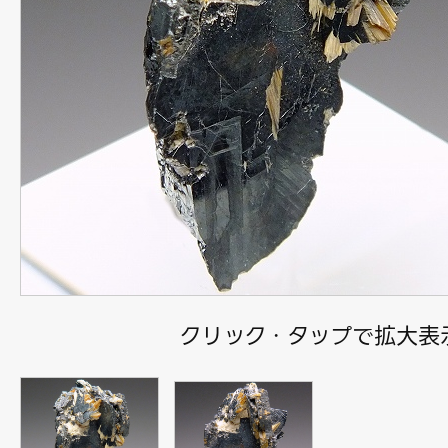
クリック・タップで拡大表