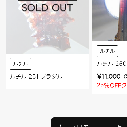
ルチル
ルチル 25
ルチル
¥
（
ルチル 251 ブラジル
11,000
25%OFF