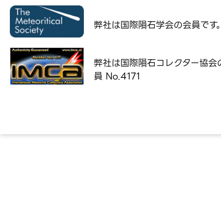
弊社は国際隕石学会の
会員です
弊社は国際隕石コレクター協会
員 No.4171