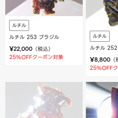
ルチル
ルチル
ルチル 253 ブラジル
ルチル 25
¥
（
税込
）
22,000
25%OFFクーポン対象
¥
（
8,800
25%OFF