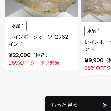
水晶 1
水晶 1
レインボークォーツ Q982
レインボーク
インド
ンド
¥
（
税込
）
22,000
¥
（
9,900
25%OFFクーポン対象
25%OFF
もっと見る