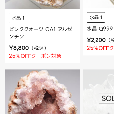
水晶 1
水晶 1
水晶 Q99
ピンククォーツ QA1 アルゼ
ンチン
¥
（
2,200
¥
25%OFF
（
税込
）
8,800
25%OFFクーポン対象