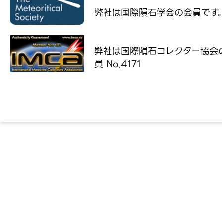
弊社は国際隕石学会の
会員です
弊社は国際隕石コレクター協会
員 No.4171