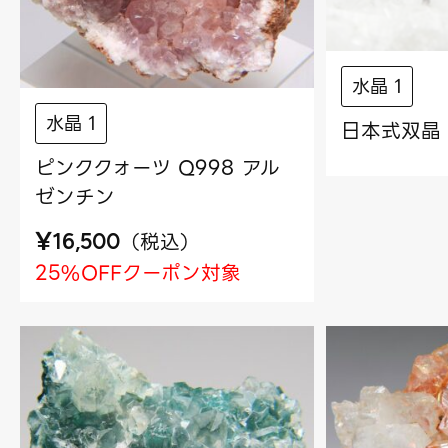
水晶 1
水晶 1
日本式双晶 
ピンククォーツ Q998 アル
ゼンチン
¥
（
税込
）
16,500
25%OFFクーポン対象