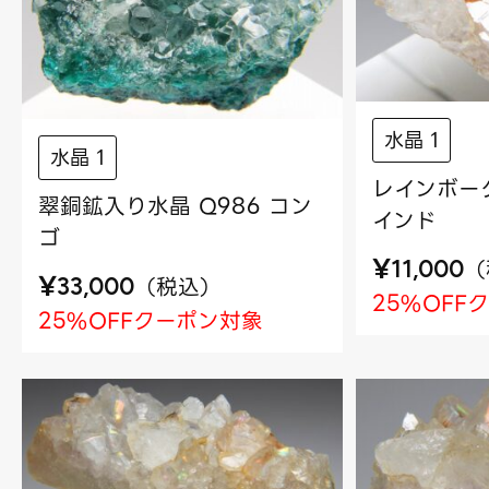
水晶 1
水晶 1
レインボーク
翠銅鉱入り水晶 Q986 コン
インド
ゴ
¥
（
11,000
¥
（
税込
）
33,000
25%OFF
25%OFFクーポン対象