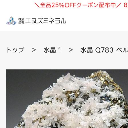
＼全品25%OFFクーポン配布中／ 8
トップ
＞
水晶 1
＞
水晶 Q783 ペ