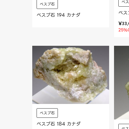
べ
べスブ石
ベス
ベスブ石 194 カナダ
¥
33
25%
べスブ石
ベスブ石 184 カナダ
べ