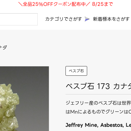
＼全品25%OFFクーポン配布中／ 8/25まで
カテゴリでさがす
新着標本をさがす
ナダ
べスブ石
ベスブ石 173 カナ
ジェフリー産のベスブ石は世界
はMnによるものでグリーンは
Jeffrey Mine, Asbestos, L