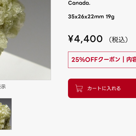
Canada.
35x26x22mm 19g
¥
4,400
（
税込
）
25%OFFクーポン｜内
表示