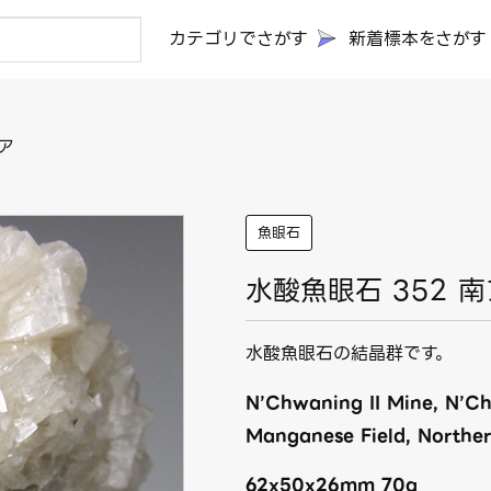
カテゴリでさがす
新着標本をさがす
ア
魚眼石
水酸魚眼石 352 南
水酸魚眼石の結晶群です。
N’Chwaning II Mine, N’C
Manganese Field, Norther
62x50x26mm 70g