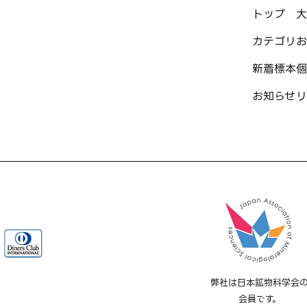
トップ
大
カテゴリ
お
新着標本
個
お知らせ
リ
弊社は日本鉱物科学会
会員です。