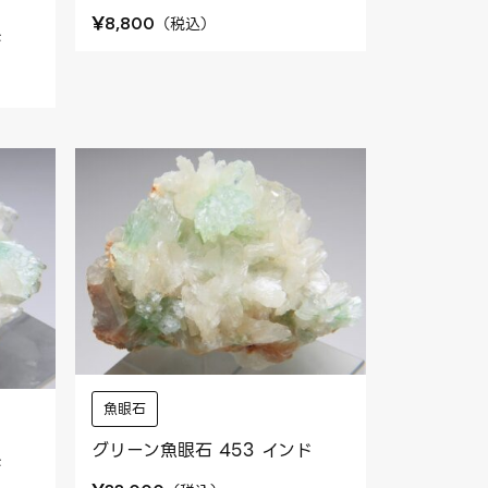
¥
（
税込
）
8,800
ド
魚眼石
グリーン魚眼石 453 インド
ド