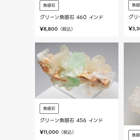
魚
魚眼石
グリ
グリーン魚眼石 460 インド
¥
¥
3,
（
税込
）
8,800
魚眼石
グリーン魚眼石 456 インド
¥
（
税込
）
11,000
魚