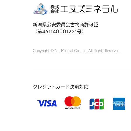
新潟県公安委員会古物商許可証
（第461140001221号）
Copyright © N's Mineral Co., Ltd. All Rights Reserved.
クレジットカード決済対応