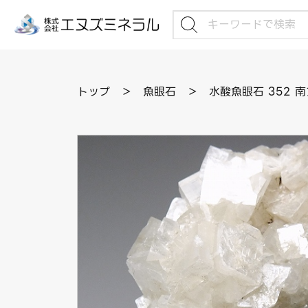
トップ
＞
魚眼石
＞
水酸魚眼石 352 南