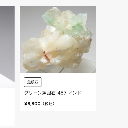
魚眼石
グリーン魚眼石 457 インド
¥
（
税込
）
8,800
ド