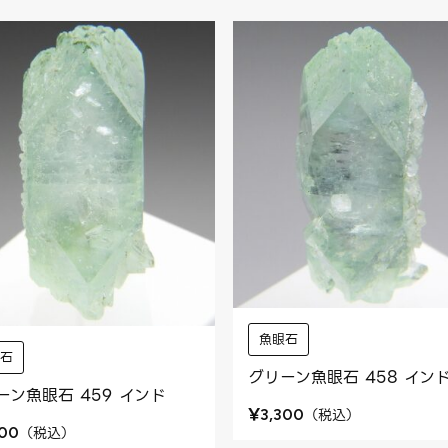
魚眼石
眼石
グリーン魚眼石 458 イン
ーン魚眼石 459 インド
¥
（
税込
）
3,300
（
税込
）
300