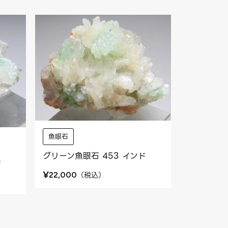
魚眼石
グリーン魚眼石 453 インド
ド
¥
（
税込
）
22,000