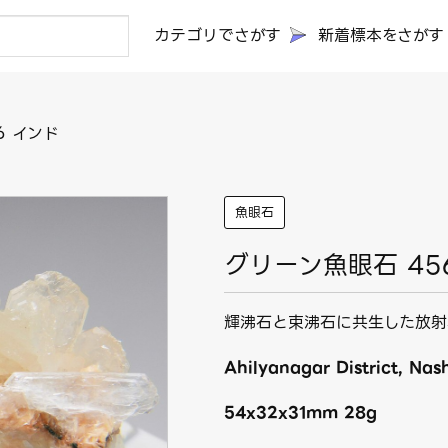
カテゴリでさがす
新着標本をさがす
6 インド
魚眼石
グリーン魚眼石 45
輝沸石と束沸石に共生した放射
Ahilyanagar District, Nash
54x32x31mm 28g