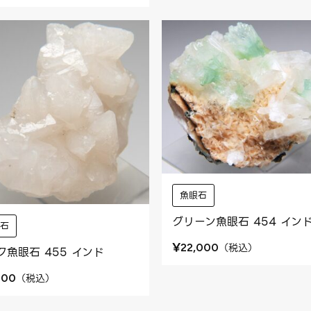
魚眼石
グリーン魚眼石 454 イン
眼石
¥
（
税込
）
22,000
ク魚眼石 455 インド
（
税込
）
400