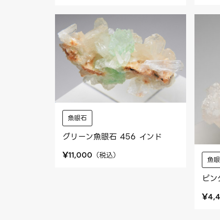
魚眼石
グリーン魚眼石 456 インド
¥
（
税込
）
11,000
魚
ピン
¥
4,