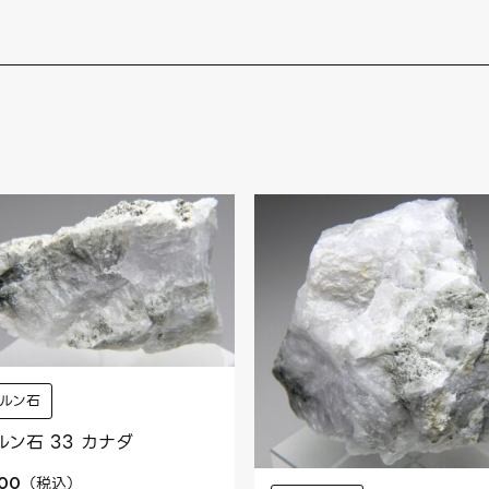
ルン石
ルン石 33 カナダ
（
税込
）
300