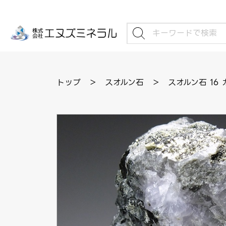
トップ
＞
スオルン石
＞
スオルン石 16