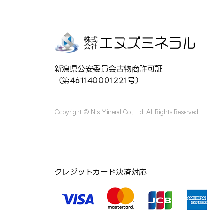
新潟県公安委員会古物商許可証
（第461140001221号）
Copyright © N's Mineral Co., Ltd. All Rights Reserved.
クレジットカード決済対応