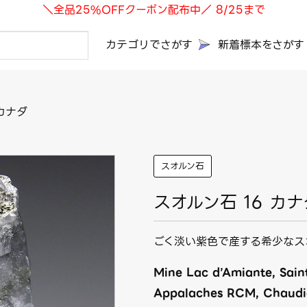
＼全品25%OFFクーポン配布中／ 8/25まで
カテゴリでさがす
新着標本をさがす
 カナダ
スオルン石
スオルン石 16 カナ
ごく淡い紫色で産する希少なス
Mine Lac d’Amiante, Sain
Appalaches RCM, Chaudi