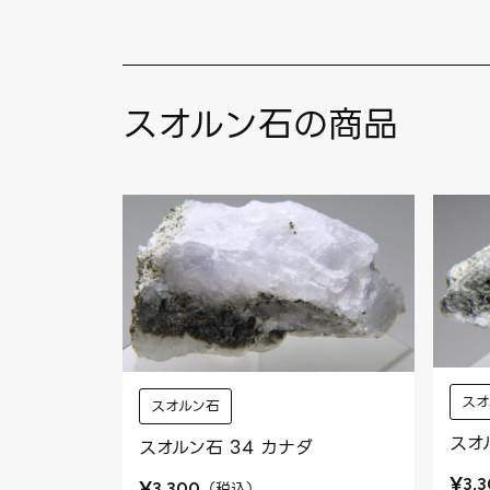
スオルン石の商品
スオ
スオルン石
スオ
スオルン石 34 カナダ
¥
3,
¥
（
税込
）
3,300