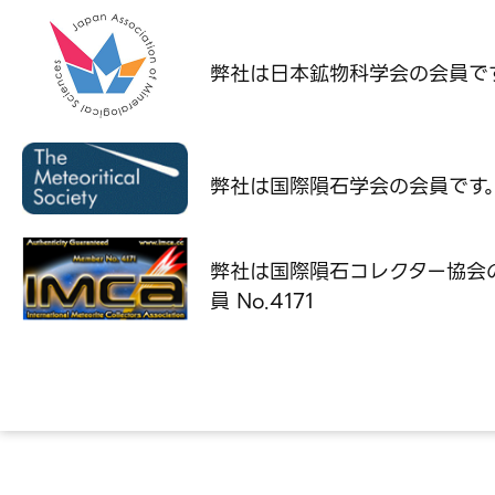
弊社は日本鉱物科学会の
会員で
弊社は国際隕石学会の
会員です
弊社は国際隕石コレクター協会
員 No.4171