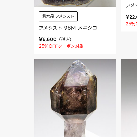
アメ
紫水晶 アメシスト
¥
22
25%
アメシスト 98M メキシコ
¥
（
税込
）
6,600
25%OFFクーポン対象